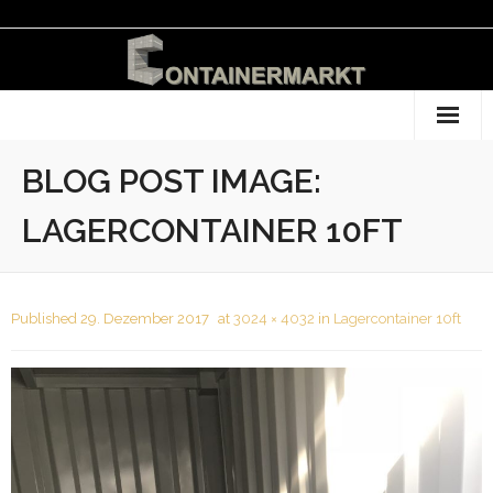
Startseite
BLOG POST IMAGE:
LAGERCONTAINER 10FT
Published
29. Dezember 2017
at
3024 × 4032
in
Lagercontainer 10ft