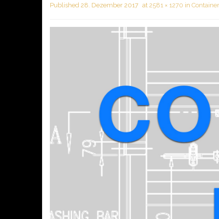
Published
28. Dezember 2017
at
2581 × 1270
in
Containe